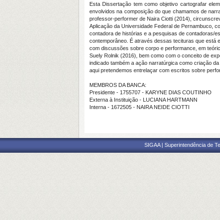
Esta Dissertação tem como objetivo cartografar ele
envolvidos na composição do que chamamos de narratr
professor-performer de Naira Ciotti (2014), circunscr
Aplicação da Universidade Federal de Pernambuco, 
contadora de histórias e a pesquisas de contadoras/es
contemporâneo. É através dessas tecituras que está e
com discussões sobre corpo e performance, em teóric
Suely Rolnik (2016), bem como com o conceito de expe
indicado também a ação narratúrgica como criação da n
aqui pretendemos entrelaçar com escritos sobre perfo
MEMBROS DA BANCA:
Presidente - 1755707 - KARYNE DIAS COUTINHO
Externa à Instituição - LUCIANA HARTMANN
Interna - 1672505 - NAIRA NEIDE CIOTTI
SIGAA | Superintendência de Te