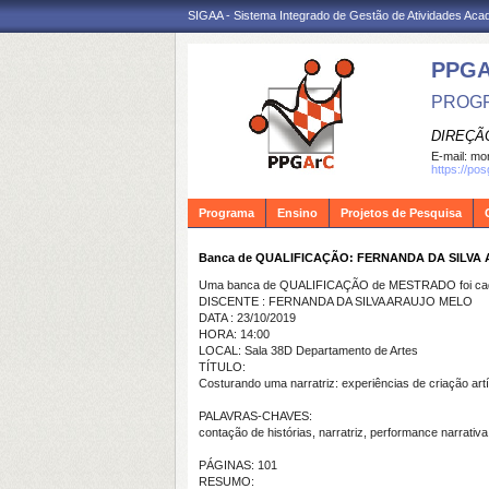
SIGAA - Sistema Integrado de Gestão de Atividades Ac
PPG
PROGR
DIREÇÃ
E-mail:
mon
https://po
Programa
Ensino
Projetos de Pesquisa
Banca de QUALIFICAÇÃO: FERNANDA DA SILVA
Uma banca de QUALIFICAÇÃO de MESTRADO foi cada
DISCENTE : FERNANDA DA SILVA ARAUJO MELO
DATA : 23/10/2019
HORA: 14:00
LOCAL: Sala 38D Departamento de Artes
TÍTULO:
Costurando uma narratriz: experiências de criação art
PALAVRAS-CHAVES:
contação de histórias, narratriz, performance narrativa
PÁGINAS: 101
RESUMO: