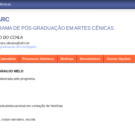
adêmicas
ARC
AMA DE PÓS-GRADUAÇÃO EM ARTES CÊNICAS
O DO CCHLA
ize.oliveira@ufrn.br
sgraduacao.ufrn.br/ppgarc
Calendário
Processos Seletivos
Notícias
Documentos
Outras Opções
 ARAUJO MELO
strada pelo programa.
ística/educacional em contação de histórias
, corpo narrativo, escola