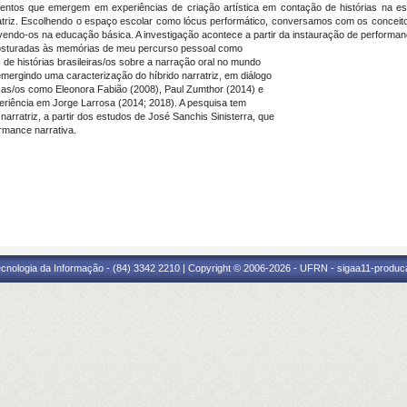
mentos que emergem em experiências de criação artística em contação de histórias na es
iz. Escolhendo o espaço escolar como lócus performático, conversamos com os conceitos
evendo-os na educação básica. A investigação acontece a partir da instauração de performan
costuradas às memórias de meu percurso pessoal como
 de histórias brasileiras/os sobre a narração oral no mundo
mergindo uma caracterização do híbrido narratriz, em diálogo
as/os como Eleonora Fabião (2008), Paul Zumthor (2014) e
riência em Jorge Larrosa (2014; 2018). A pesquisa tem
arratriz, a partir dos estudos de José Sanchis Sinisterra, que
rmance narrativa.
cnologia da Informação - (84) 3342 2210 | Copyright © 2006-2026 - UFRN - sigaa11-produca