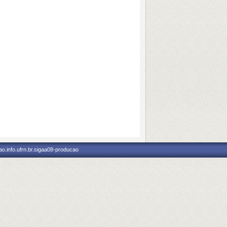
o.info.ufrn.br.sigaa08-producao