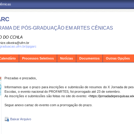
adêmicas
ARC
AMA DE PÓS-GRADUAÇÃO EM ARTES CÊNICAS
O DO CCHLA
ize.oliveira@ufrn.br
sgraduacao.ufrn.br/ppgarc
Calendário
Processos Seletivos
Notícias
Documentos
Outras Opções
Prezadas e prezados,
Informamos que o prazo para inscrições e submissão de resumos do X Jornada de pes
Escolas, o evento nacional do PROFARTES, foi prorrogado até 23 de setembro.
As inscrições e submissões são feitas no site do evento: <
https://jornadadepesquisaa.wi
Segue anexo cartaz do evento com a prorrogação do prazo.
Baixar Arquivo