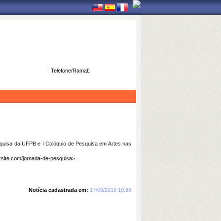
Telefone/Ramal:
quisa da UFPB e I Colóquio de Pesquisa em Artes nas
xsite.com/jornada-de-pesquisa
>.
Notícia cadastrada em:
17/09/2019 10:39