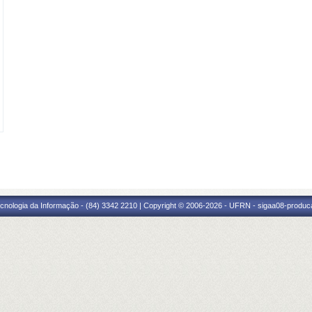
cnologia da Informação - (84) 3342 2210 | Copyright © 2006-2026 - UFRN - sigaa08-produca