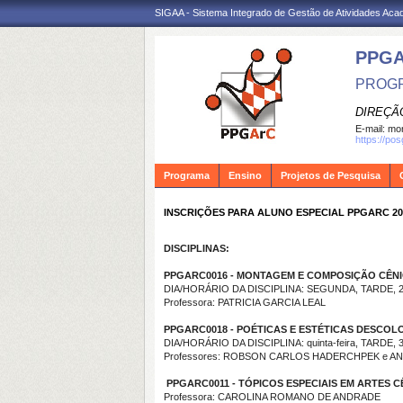
SIGAA - Sistema Integrado de Gestão de Atividades Ac
PPG
PROGR
DIREÇÃ
E-mail:
mon
https://po
Programa
Ensino
Projetos de Pesquisa
INSCRIÇÕES PARA ALUNO ESPECIAL PPGARC 20
DISCIPLINAS:
PPGARC0016 - MONTAGEM E COMPOSIÇÃO CÊNIC
DIA/HORÁRIO DA DISCIPLINA: SEGUNDA, TARDE, 2º, 
Professora: PATRICIA GARCIA LEAL
PPGARC0018 - POÉTICAS E ESTÉTICAS DESCOLONI
DIA/HORÁRIO DA DISCIPLINA: quinta-feira, TARDE, 3º,
Professores: ROBSON CARLOS HADERCHPEK e A
PPGARC0011 - TÓPICOS ESPECIAIS EM ARTES CÊNI
Professora: CAROLINA ROMANO DE ANDRADE