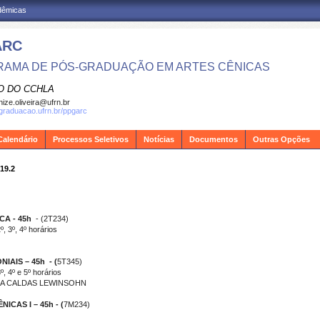
adêmicas
ARC
AMA DE PÓS-GRADUAÇÃO EM ARTES CÊNICAS
O DO CCHLA
ize.oliveira@ufrn.br
sgraduacao.ufrn.br/ppgarc
Calendário
Processos Seletivos
Notícias
Documentos
Outras Opções
19.2
A - 45h
- (2T234)
3º, 4º horários
AIS – 45h - (
5T345)
 4º e 5º horários
NA CALDAS LEWINSOHN
CAS I – 45h - (
7M234)