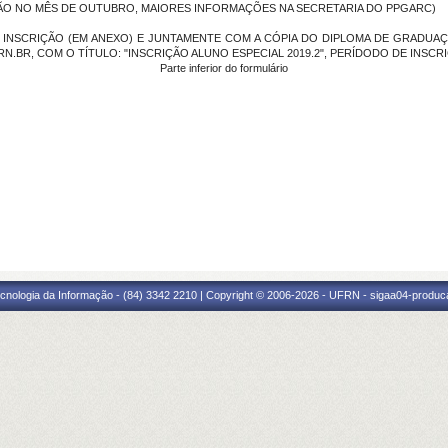
ZAÇÃO NO MÊS DE OUTUBRO, MAIORES INFORMAÇÕES NA SECRETARIA DO PPGARC)
INSCRIÇÃO (EM ANEXO) E JUNTAMENTE COM A CÓPIA DO DIPLOMA DE GRADUAÇ
.BR, COM O TÍTULO: "INSCRIÇÃO ALUNO ESPECIAL 2019.2", PERÍDODO DE INSCRIÇÃ
Parte inferior do formulário
cnologia da Informação - (84) 3342 2210 | Copyright © 2006-2026 - UFRN - sigaa04-produca