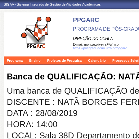
SIGAA - Sistema Integrado de Gestão de Atividades Acadêmicas
PPGARC
PROGRAMA DE PÓS-GRAD
DIREÇÃO DO CCHLA
E-mail:
monize.oliveira@ufrn.br
https://posgraduacao.ufrn.br/ppgarc
Programa
Ensino
Projetos de Pesquisa
Calendário
Processos Selet
Banca de QUALIFICAÇÃO: NA
Uma banca de QUALIFICAÇÃO de 
DISCENTE : NATÃ BORGES FER
DATA : 28/08/2019
HORA: 14:00
LOCAL: Sala 38D Departamento de