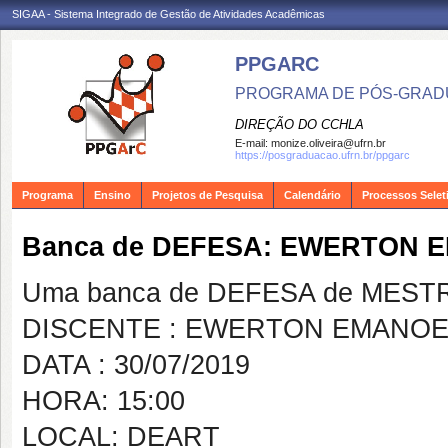
SIGAA - Sistema Integrado de Gestão de Atividades Acadêmicas
PPGARC
PROGRAMA DE PÓS-GRAD
DIREÇÃO DO CCHLA
E-mail:
monize.oliveira@ufrn.br
https://posgraduacao.ufrn.br/ppgarc
Programa
Ensino
Projetos de Pesquisa
Calendário
Processos Selet
Banca de DEFESA: EWERTON 
Uma banca de DEFESA de MESTRAD
DISCENTE : EWERTON EMANOE
DATA : 30/07/2019
HORA: 15:00
LOCAL: DEART