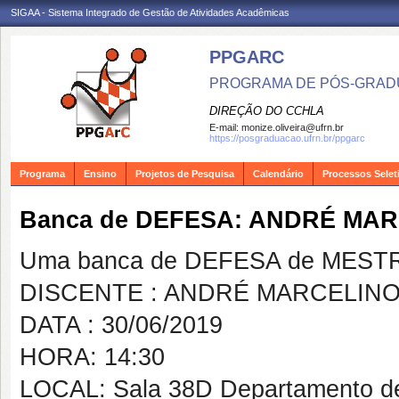
SIGAA - Sistema Integrado de Gestão de Atividades Acadêmicas
PPGARC
PROGRAMA DE PÓS-GRAD
DIREÇÃO DO CCHLA
E-mail:
monize.oliveira@ufrn.br
https://posgraduacao.ufrn.br/ppgarc
Programa
Ensino
Projetos de Pesquisa
Calendário
Processos Selet
Banca de DEFESA: ANDRÉ MAR
Uma banca de DEFESA de MESTRAD
DISCENTE : ANDRÉ MARCELINO
DATA : 30/06/2019
HORA: 14:30
LOCAL: Sala 38D Departamento de