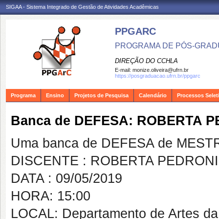
SIGAA - Sistema Integrado de Gestão de Atividades Acadêmicas
PPGARC
PROGRAMA DE PÓS-GRAD
DIREÇÃO DO CCHLA
E-mail:
monize.oliveira@ufrn.br
https://posgraduacao.ufrn.br/ppgarc
Programa
Ensino
Projetos de Pesquisa
Calendário
Processos Selet
Banca de DEFESA: ROBERTA P
Uma banca de DEFESA de MESTRAD
DISCENTE : ROBERTA PEDRONI
DATA : 09/05/2019
HORA: 15:00
LOCAL: Departamento de Artes d