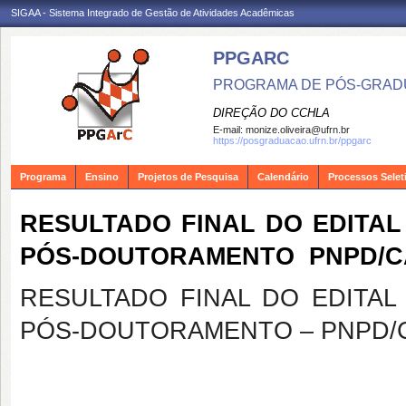
SIGAA - Sistema Integrado de Gestão de Atividades Acadêmicas
PPGARC
PROGRAMA DE PÓS-GRAD
DIREÇÃO DO CCHLA
E-mail:
monize.oliveira@ufrn.br
https://posgraduacao.ufrn.br/ppgarc
Programa
Ensino
Projetos de Pesquisa
Calendário
Processos Selet
RESULTADO FINAL DO EDITAL 
PÓS-DOUTORAMENTO  PNPD/CAP
RESULTADO FINAL DO EDITAL 
PÓS-DOUTORAMENTO – PNPD/CA