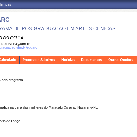
adêmicas
ARC
AMA DE PÓS-GRADUAÇÃO EM ARTES CÊNICAS
O DO CCHLA
ize.oliveira@ufrn.br
sgraduacao.ufrn.br/ppgarc
Calendário
Processos Seletivos
Notícias
Documentos
Outras Opções
pelo programa.
tnográfica na cena das mulheres do Maracatu Coração Nazareno-PE
ocla de Lança