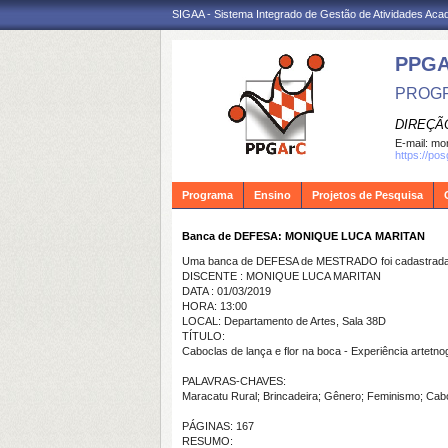
SIGAA - Sistema Integrado de Gestão de Atividades Ac
PPG
PROGR
DIREÇÃ
E-mail:
mon
https://po
Programa
Ensino
Projetos de Pesquisa
Banca de DEFESA: MONIQUE LUCA MARITAN
Uma banca de DEFESA de MESTRADO foi cadastrada 
DISCENTE : MONIQUE LUCA MARITAN
DATA : 01/03/2019
HORA: 13:00
LOCAL: Departamento de Artes, Sala 38D
TÍTULO:
Caboclas de lança e flor na boca - Experiência arte
PALAVRAS-CHAVES:
Maracatu Rural; Brincadeira; Gênero; Feminismo; Cab
PÁGINAS: 167
RESUMO: