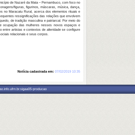
município de Nazaré da Mata – Pernambuco, com foco no
onagens/figuras, figurinos, máscaras, música, dança,
es no Maracatu Rural, acerca dos elementos rituais e
sequentes ressignificações das relações que envolvem
nquedo, de tradição masculina e patriarcal. Por meio do
da e ocupação das mulheres nesses novos espaços e
 entre artistas e contextos de alteridade se configure
ociais relacionais e seus corpos.
Notícia cadastrada em:
07/02/2019 10:35
o.info.ufrn.br.sigaa05-producao