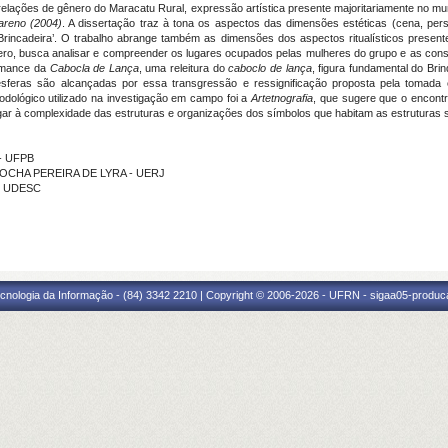
s relações de gênero do Maracatu Rural, expressão artística presente majoritariamente no 
zareno
(2004)
. A dissertação traz à tona os aspectos das dimensões estéticas (cena, pers
Brincadeira’. O trabalho abrange também as dimensões dos aspectos ritualísticos present
ro, busca analisar e compreender os lugares ocupados pelas mulheres do grupo e as con
ormance da
Cabocla de Lança
, uma releitura do
caboclo de lança
, figura fundamental do Bri
sferas são alcançadas por essa transgressão e ressignificação proposta pela toma
dológico utilizado na investigação em campo foi a
Artetnografia
,
que sugere que o encontro
egar à complexidade das estruturas e organizações dos símbolos que habitam as estruturas s
 - UFPB
A ROCHA PEREIRA DE LYRA - UERJ
 - UDESC
cnologia da Informação - (84) 3342 2210 | Copyright © 2006-2026 - UFRN - sigaa05-produca