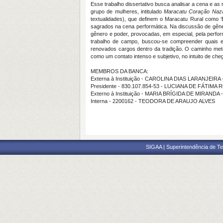
Esse trabalho dissertativo busca analisar a cena e a
grupo de mulheres, intitulado
Maracatu Coração Na
textualidades), que definem o Maracatu Rural como ‘
sagrados na cena performática. Na discussão de gêne
gênero e poder, provocadas, em especial, pela perf
trabalho de campo, buscou-se compreender quais e
renovados cargos dentro da tradição. O caminho meto
como um contato intenso e subjetivo, no intuito de ch
MEMBROS DA BANCA:
Externa à Instituição - CAROLINA DIAS LARANJEIRA
Presidente - 830.107.854-53 - LUCIANA DE FÁTIM
Externo à Instituição - MARIA BRÍGIDA DE MIRANDA
Interna - 2200162 - TEODORA DE ARAUJO ALVES
SIGAA | Superintendência de Te