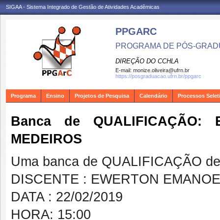
SIGAA - Sistema Integrado de Gestão de Atividades Acadêmicas
PPGARC
PROGRAMA DE PÓS-GRAD
DIREÇÃO DO CCHLA
E-mail:
monize.oliveira@ufrn.br
https://posgraduacao.ufrn.br/ppgarc
Programa
Ensino
Projetos de Pesquisa
Calendário
Processos Selet
Banca de QUALIFICAÇÃO:
MEDEIROS
Uma banca de QUALIFICAÇÃO de 
DISCENTE : EWERTON EMANOE
DATA : 22/02/2019
HORA: 15:00