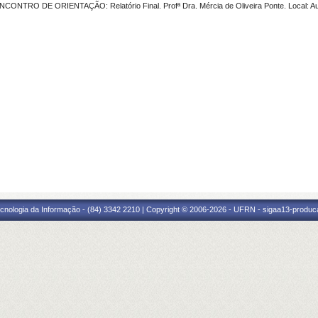
ENCONTRO DE ORIENTAÇÃO: Relatório Final. Profª Dra. Mércia de Oliveira Ponte. Local: Audi
cnologia da Informação - (84) 3342 2210 | Copyright © 2006-2026 - UFRN - sigaa13-produca