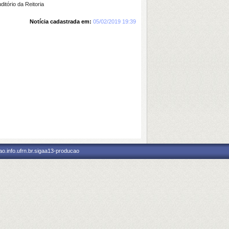
tório da Reitoria
Notícia cadastrada em:
05/02/2019 19:39
o.info.ufrn.br.sigaa13-producao