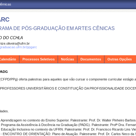
adêmicas
ARC
AMA DE PÓS-GRADUAÇÃO EM ARTES CÊNICAS
O DO CCHLA
ize.oliveira@ufrn.br
sgraduacao.ufrn.br/ppgarc
Calendário
Processos Seletivos
Notícias
Documentos
Outras Opções
 PADG
FPD/PPg) oferta palestras para aqueles que vão cursar o componente curricular estágio a
 PROFESSORES UNIVERSITÁRIOS E CONSTITUIÇÃO DA PROFISSIONALIDADE DOCE
dades.
Aprendizagem no contexto do Ensino Superior. Palestrante: Prof. Dr. Walter Pinheiro Barbosa 
- Programa da Assistência à Docência na Graduação (PADG). Palestrante: Profª Dra. Fernanda
 Educação Inclusiva no contexto da UFRN. Palestrante: Prof. Dr. Francisco Ricardo Lins Vieir
s - ENCONTRO DE ORIENTAÇÃO: Plano de Atuação. Palestrante: Prof. Dr. Carlos Neco da Silva