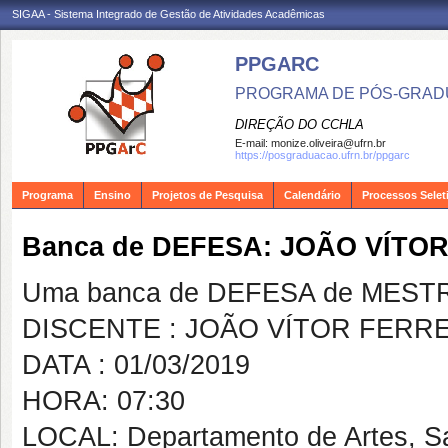
SIGAA - Sistema Integrado de Gestão de Atividades Acadêmicas
PPGARC
PROGRAMA DE PÓS-GRAD
DIREÇÃO DO CCHLA
E-mail:
monize.oliveira@ufrn.br
https://posgraduacao.ufrn.br/ppgarc
Programa
Ensino
Projetos de Pesquisa
Calendário
Processos Selet
Banca de DEFESA: JOÃO VÍTO
Uma banca de DEFESA de MESTRAD
DISCENTE : JOÃO VÍTOR FERR
DATA : 01/03/2019
HORA: 07:30
LOCAL: Departamento de Artes, S