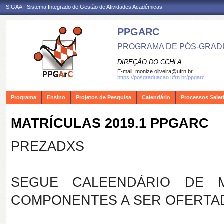
SIGAA - Sistema Integrado de Gestão de Atividades Acadêmicas
PPGARC
PROGRAMA DE PÓS-GRAD
DIREÇÃO DO CCHLA
E-mail:
monize.oliveira@ufrn.br
https://posgraduacao.ufrn.br/ppgarc
Programa
Ensino
Projetos de Pesquisa
Calendário
Processos Selet
MATRÍCULAS 2019.1 PPGARC
PREZADXS
SEGUE CALEENDÁRIO DE M
COMPONENTES A SER OFERTA