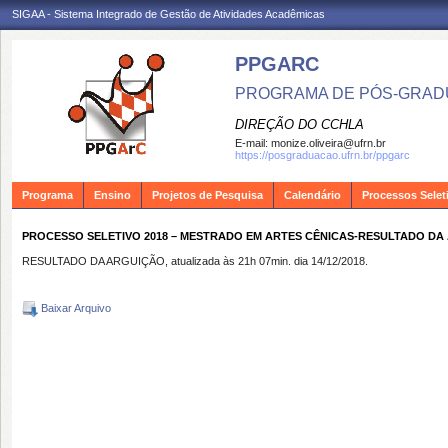
SIGAA - Sistema Integrado de Gestão de Atividades Acadêmicas
PPGARC
PROGRAMA DE PÓS-GRAD
DIREÇÃO DO CCHLA
E-mail:
monize.oliveira@ufrn.br
https://posgraduacao.ufrn.br/ppgarc
Programa
Ensino
Projetos de Pesquisa
Calendário
Processos Selet
PROCESSO SELETIVO 2018 – MESTRADO EM ARTES CÊNICAS-RESULTADO DA
RESULTADO DA ARGUIÇÃO, atualizada às 21h 07min. dia 14/12/2018.
Baixar Arquivo