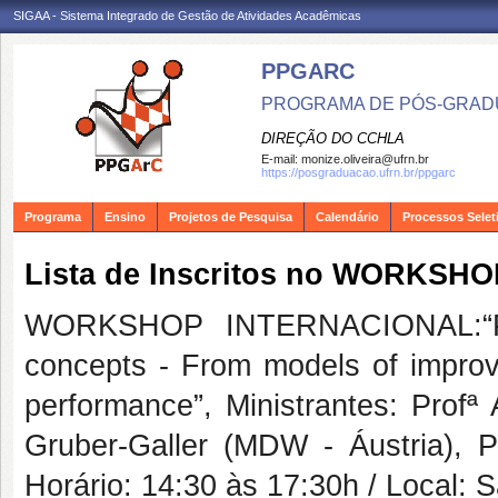
SIGAA - Sistema Integrado de Gestão de Atividades Acadêmicas
PPGARC
PROGRAMA DE PÓS-GRAD
DIREÇÃO DO CCHLA
E-mail:
monize.oliveira@ufrn.br
https://posgraduacao.ufrn.br/ppgarc
Programa
Ensino
Projetos de Pesquisa
Calendário
Processos Selet
Lista de Inscritos no WORKS
WORKSHOP INTERNACIONAL:“Poin
concepts - From models of improv
performance”, Ministrantes: Profª
Gruber-Galler (MDW - Áustria),
Horário: 14:30 às 17:30h / Local: 