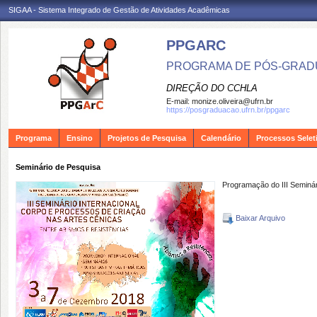
SIGAA - Sistema Integrado de Gestão de Atividades Acadêmicas
PPGARC
PROGRAMA DE PÓS-GRAD
DIREÇÃO DO CCHLA
E-mail:
monize.oliveira@ufrn.br
https://posgraduacao.ufrn.br/ppgarc
Programa
Ensino
Projetos de Pesquisa
Calendário
Processos Selet
Seminário de Pesquisa
Programação do III Seminá
Baixar Arquivo