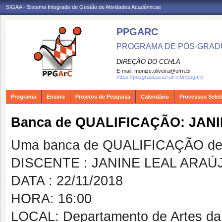
SIGAA - Sistema Integrado de Gestão de Atividades Acadêmicas
PPGARC
PROGRAMA DE PÓS-GRAD
DIREÇÃO DO CCHLA
E-mail:
monize.oliveira@ufrn.br
https://posgraduacao.ufrn.br/ppgarc
Programa
Ensino
Projetos de Pesquisa
Calendário
Processos Selet
Banca de QUALIFICAÇÃO: JAN
Uma banca de QUALIFICAÇÃO de 
DISCENTE : JANINE LEAL ARAÚ
DATA : 22/11/2018
HORA: 16:00
LOCAL: Departamento de Artes d