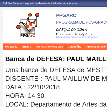
SIGAA - Sistema Integrado de Gestão de Atividades Acadêmicas
PPGARC
PROGRAMA DE PÓS-GRAD
DIREÇÃO DO CCHLA
E-mail:
monize.oliveira@ufrn.br
https://posgraduacao.ufrn.br/ppgarc
Programa
Ensino
Projetos de Pesquisa
Calendário
Processos Selet
Banca de DEFESA: PAUL MAIL
Uma banca de DEFESA de MESTRAD
DISCENTE : PAUL MAILLIW DE
DATA : 22/10/2018
HORA: 14:30
LOCAL: Departamento de Artes d