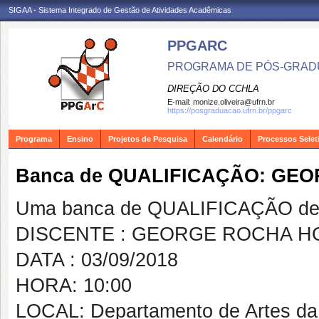
SIGAA - Sistema Integrado de Gestão de Atividades Acadêmicas
PPGARC
PROGRAMA DE PÓS-GRAD
DIREÇÃO DO CCHLA
E-mail:
monize.oliveira@ufrn.br
https://posgraduacao.ufrn.br/ppgarc
Programa
Ensino
Projetos de Pesquisa
Calendário
Processos Selet
Banca de QUALIFICAÇÃO: GE
Uma banca de QUALIFICAÇÃO de 
DISCENTE : GEORGE ROCHA H
DATA : 03/09/2018
HORA: 10:00
LOCAL: Departamento de Artes da