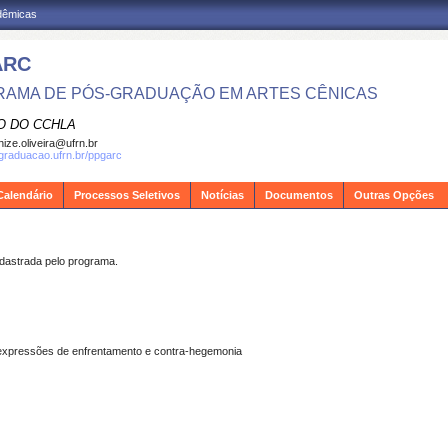
adêmicas
ARC
AMA DE PÓS-GRADUAÇÃO EM ARTES CÊNICAS
O DO CCHLA
ize.oliveira@ufrn.br
sgraduacao.ufrn.br/ppgarc
Calendário
Processos Seletivos
Notícias
Documentos
Outras Opções
strada pelo programa.
expressões de enfrentamento e contra-hegemonia