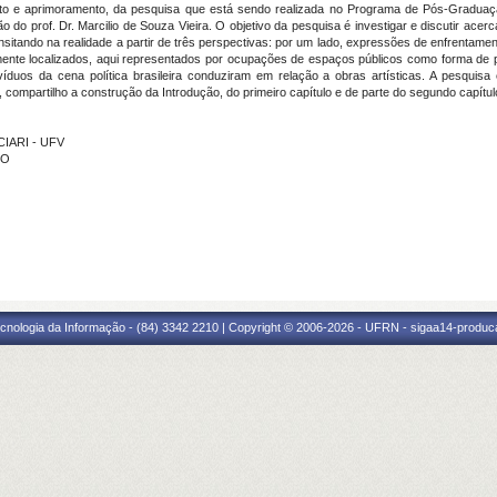
nto e aprimoramento, da pesquisa que está sendo realizada no Programa de Pós-Graduaç
do prof. Dr. Marcilio de Souza Vieira. O objetivo da pesquisa é investigar e discutir acerc
ransitando na realidade a partir de três perspectivas: por um lado, expressões de enfrentamen
ente localizados, aqui representados por ocupações de espaços públicos como forma de pr
íduos da cena política brasileira conduziram em relação a obras artísticas. A pesquisa é
, compartilho a construção da Introdução, do primeiro capítulo e de parte do segundo capítul
CIARI - UFV
NO
cnologia da Informação - (84) 3342 2210 | Copyright © 2006-2026 - UFRN - sigaa14-produca