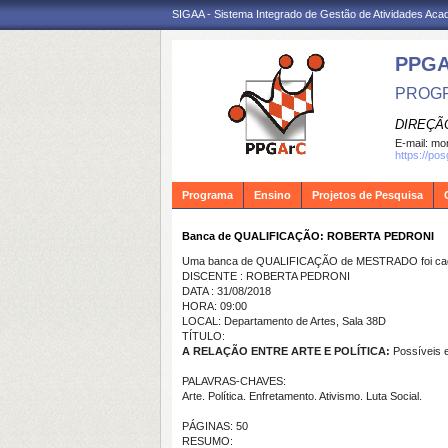
SIGAA - Sistema Integrado de Gestão de Atividades Ac
PPG
PROGR
DIREÇÃ
E-mail:
mon
https://po
Programa
Ensino
Projetos de Pesquisa
Banca de QUALIFICAÇÃO: ROBERTA PEDRONI
Uma banca de QUALIFICAÇÃO de MESTRADO foi cada
DISCENTE : ROBERTA PEDRONI
DATA : 31/08/2018
HORA: 09:00
LOCAL: Departamento de Artes, Sala 38D
TÍTULO:
A RELAÇÃO ENTRE ARTE E POLÍTICA:
Possíveis 
PALAVRAS-CHAVES:
Arte. Política. Enfretamento. Ativismo. Luta Social.
PÁGINAS: 50
RESUMO: