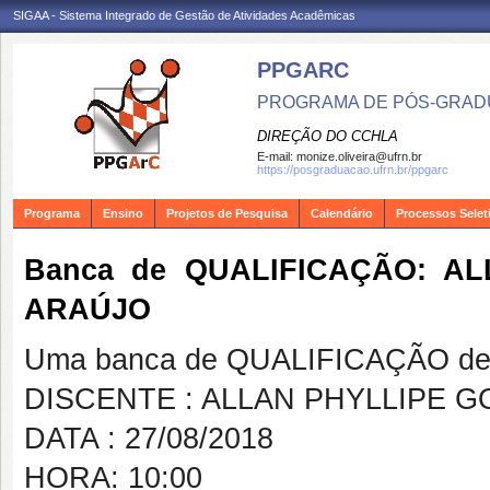
SIGAA - Sistema Integrado de Gestão de Atividades Acadêmicas
PPGARC
PROGRAMA DE PÓS-GRAD
DIREÇÃO DO CCHLA
E-mail:
monize.oliveira@ufrn.br
https://posgraduacao.ufrn.br/ppgarc
Programa
Ensino
Projetos de Pesquisa
Calendário
Processos Selet
Banca de QUALIFICAÇÃO: A
ARAÚJO
Uma banca de QUALIFICAÇÃO de 
DISCENTE : ALLAN PHYLLIPE 
DATA : 27/08/2018
HORA: 10:00