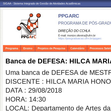
SIGAA - Sistema Integrado de Gestão de Atividades Acadêmicas
PPGARC
PROGRAMA DE PÓS-GRAD
DIREÇÃO DO CCHLA
E-mail:
monize.oliveira@ufrn.br
https://posgraduacao.ufrn.br/ppgarc
Programa
Ensino
Projetos de Pesquisa
Calendário
Processos Selet
Banca de DEFESA: HILCA MA
Uma banca de DEFESA de MESTRAD
DISCENTE : HILCA MARIA HON
DATA : 29/08/2018
HORA: 14:30
LOCAL: Departamento de Artes d