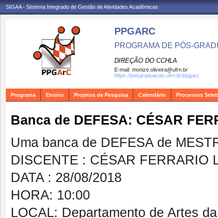
SIGAA - Sistema Integrado de Gestão de Atividades Acadêmicas
PPGARC
PROGRAMA DE PÓS-GRAD
DIREÇÃO DO CCHLA
E-mail:
monize.oliveira@ufrn.br
https://posgraduacao.ufrn.br/ppgarc
Programa
Ensino
Projetos de Pesquisa
Calendário
Processos Selet
Banca de DEFESA: CÉSAR FER
Uma banca de DEFESA de MESTRAD
DISCENTE : CÉSAR FERRARIO 
DATA : 28/08/2018
HORA: 10:00
LOCAL: Departamento de Artes d