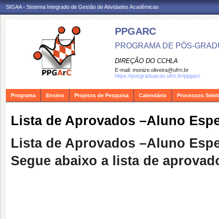
SIGAA - Sistema Integrado de Gestão de Atividades Acadêmicas
PPGARC
PROGRAMA DE PÓS-GRAD
DIREÇÃO DO CCHLA
E-mail:
monize.oliveira@ufrn.br
https://posgraduacao.ufrn.br/ppgarc
Programa
Ensino
Projetos de Pesquisa
Calendário
Processos Selet
Lista de Aprovados –Aluno Esp
Lista de Aprovados –Aluno Esp
Segue abaixo a lista de aprovad