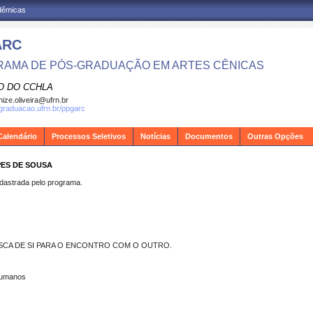
adêmicas
ARC
AMA DE PÓS-GRADUAÇÃO EM ARTES CÊNICAS
O DO CCHLA
ize.oliveira@ufrn.br
sgraduacao.ufrn.br/ppgarc
Calendário
Processos Seletivos
Notícias
Documentos
Outras Opções
PES DE SOUSA
strada pelo programa.
BUSCA DE SI PARA O ENCONTRO COM O OUTRO.
Humanos