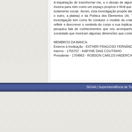
A inquietação de transformar-me, e o desejo de alg
mostra para mim como um espaço propício e fértil que
isolamento social. Assim, esta investigação propõe id
o outro, a plateia) e da Poética dos Elementos (A
investigação tem como fio condutor o modelo da cria
refletir e descrever o sentindo do corpo e sua impli
pesquisa fala de conhecimentos que nos acompanha
sociedade que mostram algumas dimensões que conte
MEMBROS DA BANCA:
Externo à Instituição - ESTHER FRAGOSO FERNÁN
Interno - 1755707 - KARYNE DIAS COUTINHO
Presidente - 1754863 - ROBSON CARLOS HADERC
SIGAA | Superintendência de Te