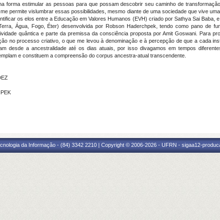
uma forma estimular as pessoas para que possam descobrir seu caminho de transformaçã
 me permite vislumbrar essas possibilidades, mesmo diante de uma sociedade que vive uma 
entificar os elos entre a Educação em Valores Humanos (EVH) criado por Sathya Sai Baba, e 
r, Terra, Água, Fogo, Éter) desenvolvida por Robson Haderchpek, tendo como pano de 
tividade quântica e parte da premissa da consciência proposta por Amit Goswani. Para pr
cação no processo criativo, o que me levou à denominação e à percepção de que a cada ins
m desde a ancestralidade até os dias atuais, por isso divagamos em tempos diferente
mplam e constituem a compreensão do corpus ancestra-atual transcendente.
DEZ
HPEK
cnologia da Informação - (84) 3342 2210 | Copyright © 2006-2026 - UFRN - sigaa12-produca