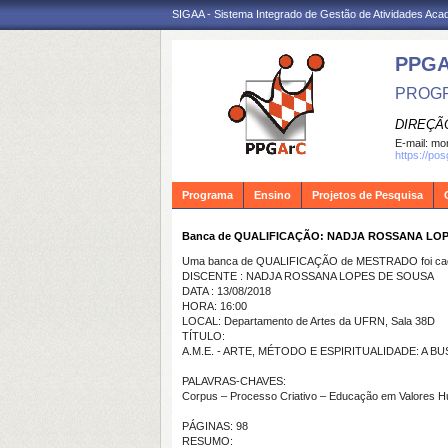
SIGAA - Sistema Integrado de Gestão de Atividades Ac
PPG
PROGR
DIREÇÃ
E-mail:
mon
https://po
Programa
Ensino
Projetos de Pesquisa
Banca de QUALIFICAÇÃO: NADJA ROSSANA LO
Uma banca de QUALIFICAÇÃO de MESTRADO foi cada
DISCENTE : NADJA ROSSANA LOPES DE SOUSA
DATA : 13/08/2018
HORA: 16:00
LOCAL: Departamento de Artes da UFRN, Sala 38D
TÍTULO:
A.M.E. - ARTE, MÉTODO E ESPIRITUALIDADE: A 
PALAVRAS-CHAVES:
Corpus – Processo Criativo – Educação em Valores 
PÁGINAS: 98
RESUMO: