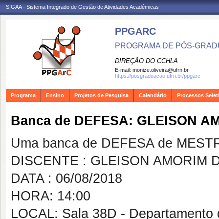
SIGAA - Sistema Integrado de Gestão de Atividades Acadêmicas
PPGARC
PROGRAMA DE PÓS-GRAD
DIREÇÃO DO CCHLA
E-mail:
monize.oliveira@ufrn.br
https://posgraduacao.ufrn.br/ppgarc
Programa
Ensino
Projetos de Pesquisa
Calendário
Processos Selet
Banca de DEFESA: GLEISON A
Uma banca de DEFESA de MESTRAD
DISCENTE : GLEISON AMORIM D
DATA : 06/08/2018
HORA: 14:00
LOCAL: Sala 38D - Departamento 