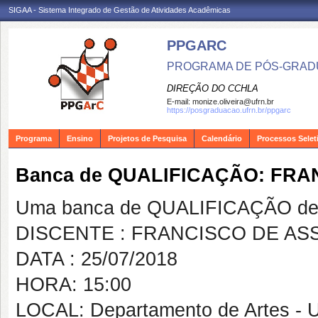
SIGAA - Sistema Integrado de Gestão de Atividades Acadêmicas
PPGARC
PROGRAMA DE PÓS-GRAD
DIREÇÃO DO CCHLA
E-mail:
monize.oliveira@ufrn.br
https://posgraduacao.ufrn.br/ppgarc
Programa
Ensino
Projetos de Pesquisa
Calendário
Processos Selet
Banca de QUALIFICAÇÃO: FRA
Uma banca de QUALIFICAÇÃO de 
DISCENTE : FRANCISCO DE ASS
DATA : 25/07/2018
HORA: 15:00
LOCAL: Departamento de Artes - 