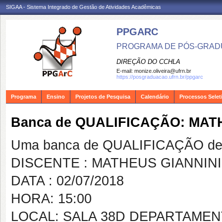
SIGAA - Sistema Integrado de Gestão de Atividades Acadêmicas
PPGARC
PROGRAMA DE PÓS-GRAD
DIREÇÃO DO CCHLA
E-mail:
monize.oliveira@ufrn.br
https://posgraduacao.ufrn.br/ppgarc
Programa
Ensino
Projetos de Pesquisa
Calendário
Processos Selet
Banca de QUALIFICAÇÃO: MA
Uma banca de QUALIFICAÇÃO de 
DISCENTE : MATHEUS GIANNIN
DATA : 02/07/2018
HORA: 15:00
LOCAL: SALA 38D DEPARTAMEN