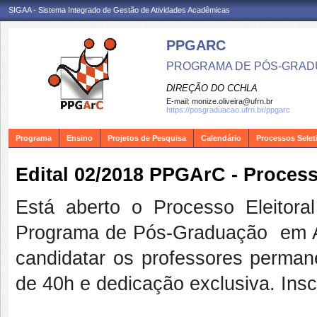
SIGAA - Sistema Integrado de Gestão de Atividades Acadêmicas
PPGARC
PROGRAMA DE PÓS-GRAD
DIREÇÃO DO CCHLA
E-mail:
monize.oliveira@ufrn.br
https://posgraduacao.ufrn.br/ppgarc
Programa
Ensino
Projetos de Pesquisa
Calendário
Processos Selet
Edital 02/2018 PPGArC - Process
Está aberto o Processo Eleitor
Programa de Pós-Graduação em 
candidatar os professores perma
de 40h e dedicação exclusiva. Insc