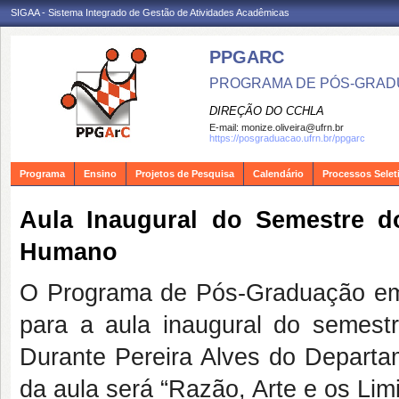
SIGAA - Sistema Integrado de Gestão de Atividades Acadêmicas
PPGARC
PROGRAMA DE PÓS-GRAD
DIREÇÃO DO CCHLA
E-mail:
monize.oliveira@ufrn.br
https://posgraduacao.ufrn.br/ppgarc
Programa
Ensino
Projetos de Pesquisa
Calendário
Processos Selet
Aula Inaugural do Semestre d
Humano
O Programa de Pós-Graduação em
para a aula inaugural do semestr
Durante
Pereira Alves do Depart
da aula será “Razão, Arte e os Li