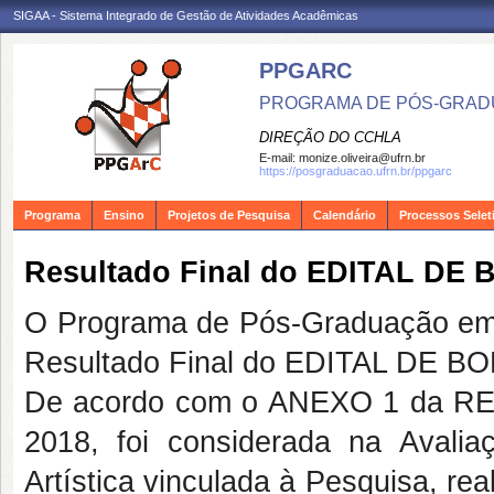
SIGAA - Sistema Integrado de Gestão de Atividades Acadêmicas
PPGARC
PROGRAMA DE PÓS-GRAD
DIREÇÃO DO CCHLA
E-mail:
monize.oliveira@ufrn.br
https://posgraduacao.ufrn.br/ppgarc
Programa
Ensino
Projetos de Pesquisa
Calendário
Processos Selet
Resultado Final do EDITAL DE 
O Programa de Pós-Graduação em
Resultado Final do EDITAL DE BO
De acordo com o ANEXO 1 da RE
2018, foi considerada na Avalia
Artística vinculada à Pesquisa, r