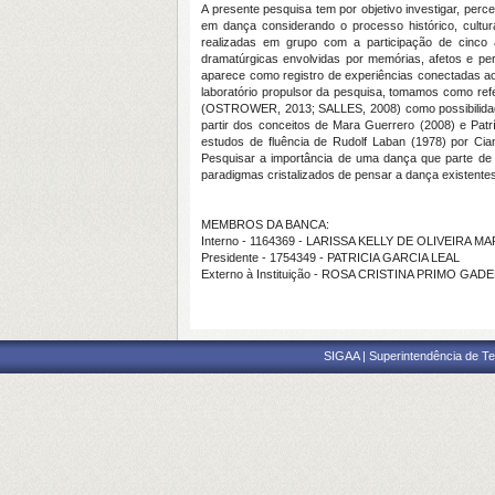
A presente pesquisa tem por objetivo investigar, pe
em dança considerando o processo histórico, cultur
realizadas em grupo com a participação de cinco
dramatúrgicas envolvidas por memórias, afetos e per
aparece como registro de experiências conectadas ao 
laboratório propulsor da pesquisa, tomamos como re
(OSTROWER, 2013; SALLES, 2008) como possibilidade 
partir dos conceitos de Mara Guerrero (2008) e Patrí
estudos de fluência de Rudolf Laban (1978) por Cia
Pesquisar a importância de uma dança que parte de 
paradigmas cristalizados de pensar a dança existente
MEMBROS DA BANCA:
Interno - 1164369 - LARISSA KELLY DE OLIVEIRA 
Presidente - 1754349 - PATRICIA GARCIA LEAL
Externo à Instituição - ROSA CRISTINA PRIMO GAD
SIGAA | Superintendência de Te