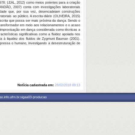
1978; LEAL, 2012) como meios potentes para a criação
RANDÃO, 2007) conta com investigações laboratoriais
lidade que, por sua vez, desencadeiam construções
atoriais ao público. A escrita-diário (OLIVEIRA, 2015)
 escrita que possa ser mais próxima da dança. Sendo o
transformador em meio aos relacionamentos e o acaso
a improvisação em dança considerada como técnicas a
cterísticas significativas como a fluidez apoiada nos
da à liquidez dos fluidos de Zygmunt Bauman (2001).
xpressa o humano, investigando a desestruturação de
Notícia cadastrada em:
28/02/2018 09:13
o.info.ufrn.br.sigaa03-producao