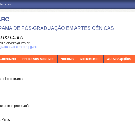
adêmicas
ARC
AMA DE PÓS-GRADUAÇÃO EM ARTES CÊNICAS
O DO CCHLA
ize.oliveira@ufrn.br
sgraduacao.ufrn.br/ppgarc
Calendário
Processos Seletivos
Notícias
Documentos
Outras Opções
pelo programa.
ntes em improvisação
 Parla.