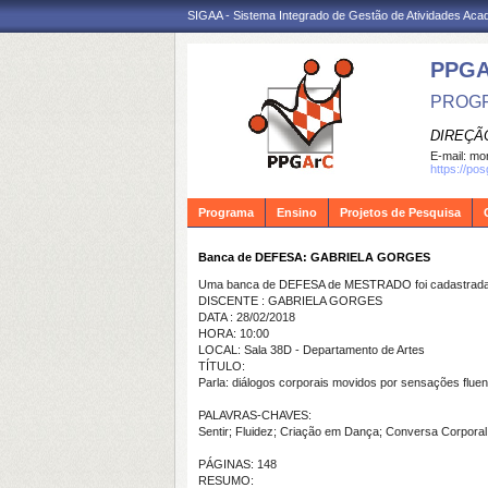
SIGAA - Sistema Integrado de Gestão de Atividades Ac
PPG
PROGR
DIREÇÃ
E-mail:
mon
https://po
Programa
Ensino
Projetos de Pesquisa
Banca de DEFESA: GABRIELA GORGES
Uma banca de DEFESA de MESTRADO foi cadastrada 
DISCENTE : GABRIELA GORGES
DATA : 28/02/2018
HORA: 10:00
LOCAL: Sala 38D - Departamento de Artes
TÍTULO:
Parla: diálogos corporais movidos por sensações flue
PALAVRAS-CHAVES:
Sentir; Fluidez; Criação em Dança; Conversa Corporal;
PÁGINAS: 148
RESUMO: