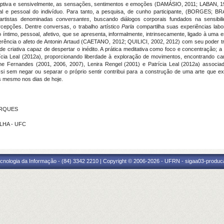
rceptiva e sensivelmente, as sensações, sentimentos e emoções (DAMÁSIO, 2011; LABAN, 
al e pessoal do indivíduo. Para tanto, a pesquisa, de cunho participante, (BORGES; B
 artistas denominadas
conversantes
, buscando diálogos corporais fundados na sensibi
cepções. Dentre conversas, o trabalho artístico
Parla
compartilha suas experiências labor
íntimo, pessoal, afetivo, que se apresenta, informalmente, intrinsecamente, ligado à uma
ferência o afeto de Antonin Artaud (CAETANO, 2012; QUILICI, 2002, 2012) com seu poder 
criativa capaz de despertar o inédito. A prática meditativa como foco e concentração; 
cia Leal (2012a), proporcionando liberdade à exploração de movimentos, encontrando cara
ne Fernandes (2001, 2006, 2007), Lenira Rengel (2001) e Patrícia Leal (2012a) associa
si sem negar ou separar o próprio sentir contribui para a construção de uma arte que e
s mesmo nos dias de hoje.
MARQUES
ELHA - UFC
cnologia da Informação - (84) 3342 2210 | Copyright © 2006-2026 - UFRN - sigaa03-produca