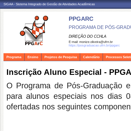
SIGAA - Sistema Integrado de Gestão de Atividades Acadêmicas
PPGARC
PROGRAMA DE PÓS-GRAD
DIREÇÃO DO CCHLA
E-mail:
monize.oliveira@ufrn.br
https://posgraduacao.ufrn.br/ppgarc
Programa
Ensino
Projetos de Pesquisa
Calendário
Processos Selet
Inscrição Aluno Especial - PPG
O Programa de Pós-Graduação em
para alunos especiais nos dias
ofertadas nos seguintes component