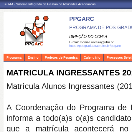
SIGAA - Sistema Integrado de Gestão de Atividades Acadêmicas
PPGARC
PROGRAMA DE PÓS-GRAD
DIREÇÃO DO CCHLA
E-mail:
monize.oliveira@ufrn.br
https://posgraduacao.ufrn.br/ppgarc
Programa
Ensino
Projetos de Pesquisa
Calendário
Processos Selet
MATRICULA INGRESSANTES 20
Matrícula Alunos Ingressantes (20
A Coordenação do Programa de 
informa a todo(a)s o(a)s candidat
que a matrícula acontecerá n