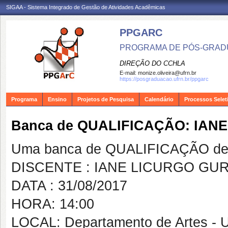
SIGAA - Sistema Integrado de Gestão de Atividades Acadêmicas
PPGARC
PROGRAMA DE PÓS-GRAD
DIREÇÃO DO CCHLA
E-mail:
monize.oliveira@ufrn.br
https://posgraduacao.ufrn.br/ppgarc
Programa
Ensino
Projetos de Pesquisa
Calendário
Processos Selet
Banca de QUALIFICAÇÃO: IA
Uma banca de QUALIFICAÇÃO de 
DISCENTE : IANE LICURGO G
DATA : 31/08/2017
HORA: 14:00
LOCAL: Departamento de Artes -