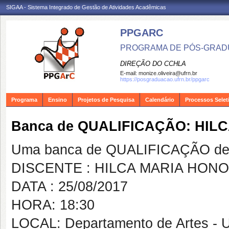
SIGAA - Sistema Integrado de Gestão de Atividades Acadêmicas
PPGARC
PROGRAMA DE PÓS-GRAD
DIREÇÃO DO CCHLA
E-mail:
monize.oliveira@ufrn.br
https://posgraduacao.ufrn.br/ppgarc
Programa
Ensino
Projetos de Pesquisa
Calendário
Processos Selet
Banca de QUALIFICAÇÃO: HI
Uma banca de QUALIFICAÇÃO de 
DISCENTE : HILCA MARIA HON
DATA : 25/08/2017
HORA: 18:30
LOCAL: Departamento de Artes - 