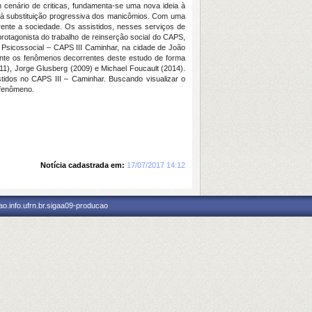
cenário de criticas, fundamenta-se uma nova ideia à
m à substituição progressiva dos manicômios. Com uma
frente a sociedade. Os assistidos, nesses serviços de
protagonista do trabalho de reinserção social do CAPS,
 Psicossocial – CAPS III Caminhar, na cidade de João
ente os fenômenos decorrentes deste estudo de forma
11), Jorge Glusberg (2009) e Michael Foucault (2014).
stidos no CAPS III – Caminhar. Buscando visualizar o
 fenômeno.
Notícia cadastrada em:
17/07/2017 14:12
o.info.ufrn.br.sigaa09-producao