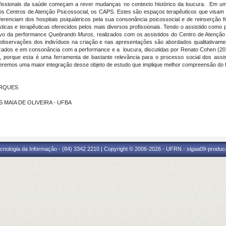
fissionais da saúde começam a rever mudanças no contexto histórico da loucura. Em um 
r dos Centros de Atenção Psicossocial, os CAPS. Estes são espaços terapêuticos que visa
erenciam dos hospitais psiquiátricos pela sua consonância psicossocial e de reinserção 
sticas e terapêuticas oferecidos pelos mais diversos profissionais. Tendo o assistido como 
ivo da performance
Quebrando Muros
, realizados com os assistidos do Centro de Atenção
observações dos indivíduos na criação e nas apresentações são abordados qualitativam
aizados e em consonância com a performance e a loucura, discutidas por Renato Cohen (20
, porque esta é uma ferramenta de bastante relevância para o processo social dos assi
í, teremos uma maior integração desse objeto de estudo que implique melhor compreensão do
MARQUES
OS MAIA DE OLIVEIRA - UFBA
cnologia da Informação - (84) 3342 2210 | Copyright © 2006-2026 - UFRN - sigaa09-produca