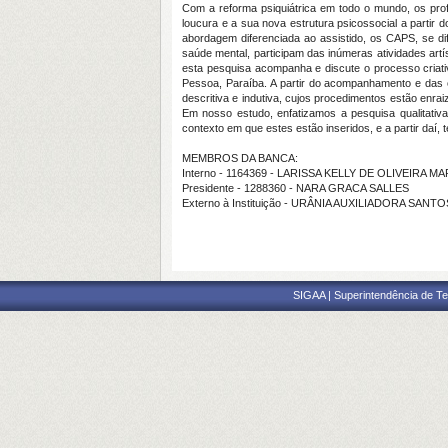
Com a reforma psiquiátrica em todo o mundo, os pro
loucura e a sua nova estrutura psicossocial a parti
abordagem diferenciada ao assistido, os CAPS, se dif
saúde mental, participam das inúmeras atividades artí
esta pesquisa acompanha e discute o processo criat
Pessoa, Paraíba. A partir do acompanhamento e das 
descritiva e indutiva, cujos procedimentos estão enr
Em nosso estudo, enfatizamos a pesquisa qualitativa
contexto em que estes estão inseridos, e a partir da
MEMBROS DA BANCA:
Interno - 1164369 - LARISSA KELLY DE OLIVEIRA 
Presidente - 1288360 - NARA GRACA SALLES
Externo à Instituição - URÂNIA AUXILIADORA SANT
SIGAA | Superintendência de Te