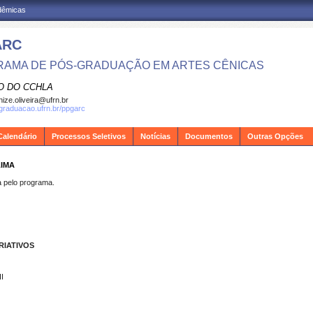
adêmicas
ARC
AMA DE PÓS-GRADUAÇÃO EM ARTES CÊNICAS
O DO CCHLA
ize.oliveira@ufrn.br
sgraduacao.ufrn.br/ppgarc
Calendário
Processos Seletivos
Notícias
Documentos
Outras Opções
LIMA
pelo programa.
RIATIVOS
I