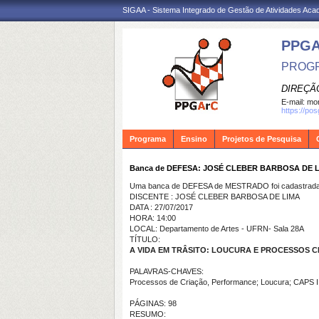
SIGAA - Sistema Integrado de Gestão de Atividades Ac
PPG
PROGR
DIREÇÃ
E-mail:
mon
https://po
Programa
Ensino
Projetos de Pesquisa
Banca de DEFESA: JOSÉ CLEBER BARBOSA DE 
Uma banca de DEFESA de MESTRADO foi cadastrada 
DISCENTE : JOSÉ CLEBER BARBOSA DE LIMA
DATA : 27/07/2017
HORA: 14:00
LOCAL: Departamento de Artes - UFRN- Sala 28A
TÍTULO:
A VIDA EM TRÂSITO: LOUCURA E PROCESSOS C
PALAVRAS-CHAVES:
Processos de Criação,
Performance; Loucura;
CAPS II
PÁGINAS: 98
RESUMO: