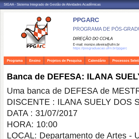
SIGAA - Sistema Integrado de Gestão de Atividades Acadêmicas
PPGARC
PROGRAMA DE PÓS-GRAD
DIREÇÃO DO CCHLA
E-mail:
monize.oliveira@ufrn.br
https://posgraduacao.ufrn.br/ppgarc
Programa
Ensino
Projetos de Pesquisa
Calendário
Processos Selet
Banca de DEFESA: ILANA SUE
Uma banca de DEFESA de MESTRAD
DISCENTE : ILANA SUELY DOS
DATA : 31/07/2017
HORA: 10:00
LOCAL: Departamento de Artes - 