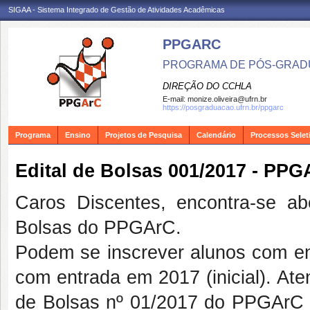
SIGAA - Sistema Integrado de Gestão de Atividades Acadêmicas
PPGARC
PROGRAMA DE PÓS-GRAD
DIREÇÃO DO CCHLA
E-mail:
monize.oliveira@ufrn.br
https://posgraduacao.ufrn.br/ppgarc
Programa
Ensino
Projetos de Pesquisa
Calendário
Processos Selet
Edital de Bolsas 001/2017 - PPG
Caros Discentes, encontra-se a
Bolsas do PPGArC.
Podem se inscrever alunos com ent
com entrada em 2017 (inicial). At
de Bolsas nº 01/2017 do PPGArC