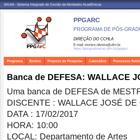
SIGAA - Sistema Integrado de Gestão de Atividades Acadêmicas
PPGARC
PROGRAMA DE PÓS-GRAD
DIREÇÃO DO CCHLA
E-mail:
monize.oliveira@ufrn.br
https://posgraduacao.ufrn.br/ppgarc
Programa
Ensino
Projetos de Pesquisa
Calendário
Processos Selet
Banca de DEFESA: WALLACE J
Uma banca de DEFESA de MESTRAD
DISCENTE : WALLACE JOSÉ DE 
DATA : 17/02/2017
HORA: 10:00
LOCAL: Departamento de Artes