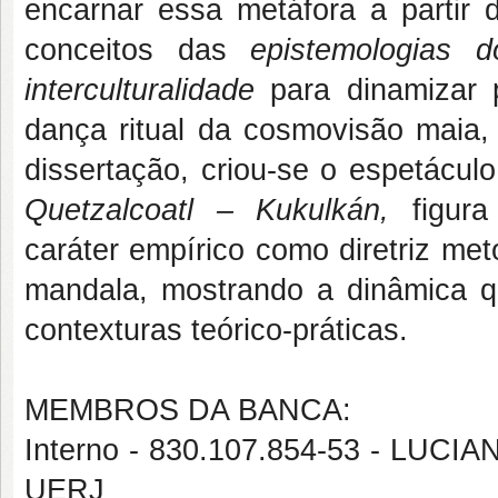
encarnar essa metáfora a partir
conceitos das
epistemologias 
interculturalidade
para dinamizar 
dança ritual da cosmovisão maia, 
dissertação, criou-se o espetácul
Quetzalcoatl – Kukulkán,
figur
caráter empírico como diretriz me
mandala, mostrando a dinâmica q
contexturas teórico-práticas.
MEMBROS DA BANCA:
Interno - 830.107.854-53 - LU
UERJ