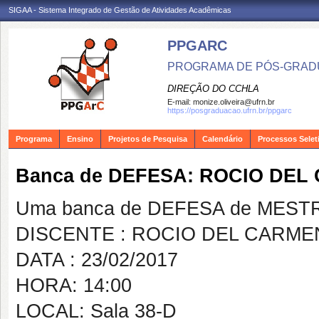
SIGAA - Sistema Integrado de Gestão de Atividades Acadêmicas
PPGARC
PROGRAMA DE PÓS-GRAD
DIREÇÃO DO CCHLA
E-mail:
monize.oliveira@ufrn.br
https://posgraduacao.ufrn.br/ppgarc
Programa
Ensino
Projetos de Pesquisa
Calendário
Processos Selet
Banca de DEFESA: ROCIO DE
Uma banca de DEFESA de MESTRAD
DISCENTE : ROCIO DEL CARME
DATA : 23/02/2017
HORA: 14:00
LOCAL: Sala 38-D