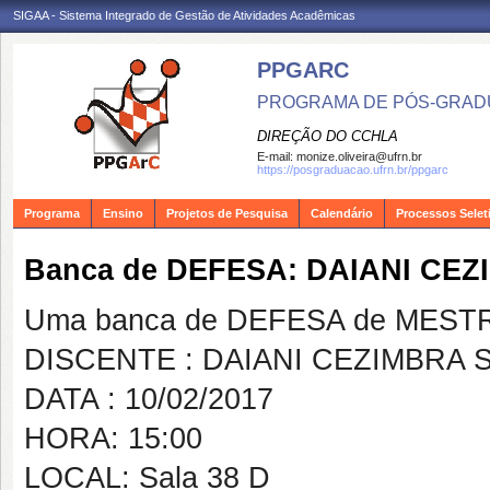
SIGAA - Sistema Integrado de Gestão de Atividades Acadêmicas
PPGARC
PROGRAMA DE PÓS-GRAD
DIREÇÃO DO CCHLA
E-mail:
monize.oliveira@ufrn.br
https://posgraduacao.ufrn.br/ppgarc
Programa
Ensino
Projetos de Pesquisa
Calendário
Processos Selet
Banca de DEFESA: DAIANI CE
Uma banca de DEFESA de MESTRAD
DISCENTE : DAIANI CEZIMBRA
DATA : 10/02/2017
HORA: 15:00
LOCAL: Sala 38 D