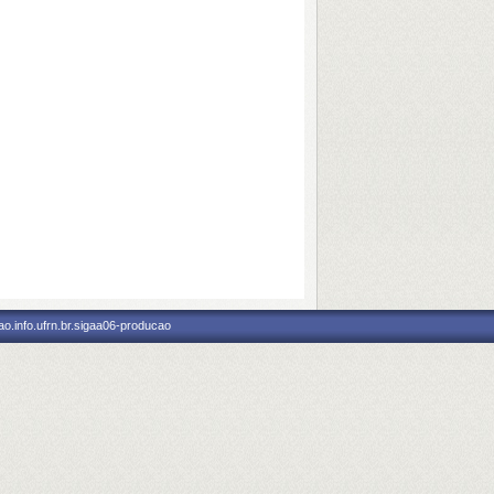
o.info.ufrn.br.sigaa06-producao