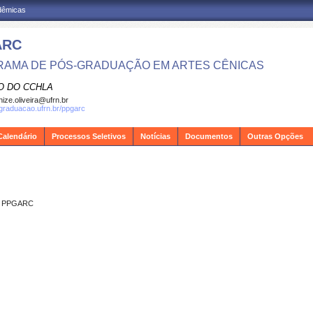
adêmicas
ARC
AMA DE PÓS-GRADUAÇÃO EM ARTES CÊNICAS
O DO CCHLA
ize.oliveira@ufrn.br
sgraduacao.ufrn.br/ppgarc
Calendário
Processos Seletivos
Notícias
Documentos
Outras Opções
 PPGARC