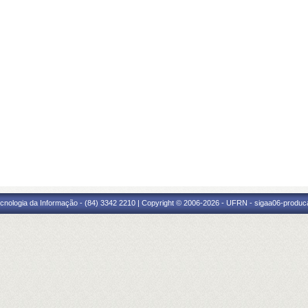
cnologia da Informação - (84) 3342 2210 | Copyright © 2006-2026 - UFRN - sigaa06-produca