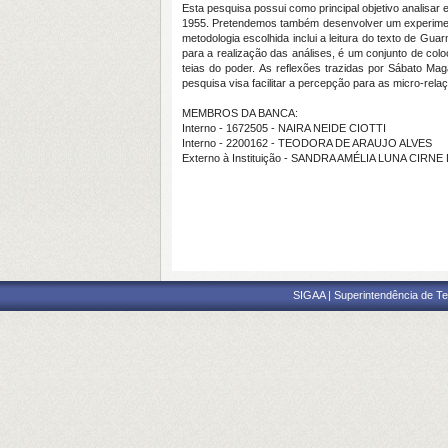
Esta pesquisa possui como principal objetivo analisa
1955. Pretendemos também desenvolver um experimento 
metodologia escolhida inclui a leitura do texto de Gua
para a realização das análises, é um conjunto de col
teias do poder. As reflexões trazidas por Sábato Ma
pesquisa visa facilitar a percepção para as micro-rel
MEMBROS DA BANCA:
Interno - 1672505 - NAIRA NEIDE CIOTTI
Interno - 2200162 - TEODORA DE ARAUJO ALVES
Externo à Instituição - SANDRA AMÉLIA LUNA CIRN
SIGAA | Superintendência de Te