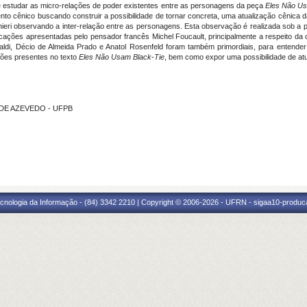
r e estudar as micro-relações de poder existentes entre as personagens da peça
Eles Não Us
cênico buscando construir a possibilidade de tornar concreta, uma atualização cênica da p
rnieri observando a inter-relação entre as personagens. Esta observação é realizada sob a 
ocações apresentadas pelo pensador francês Michel Foucault, principalmente a respeito da
galdi, Décio de Almeida Prado e Anatol Rosenfeld foram também primordiais, para enten
ações presentes no texto
Eles Não Usam Black-Tie
, bem como expor uma possibilidade de atu
E DE AZEVEDO - UFPB
cnologia da Informação - (84) 3342 2210 | Copyright © 2006-2026 - UFRN - sigaa10-produca