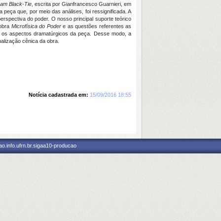
am Black-Tie
, escrita por Gianfrancesco Guarnieri, em
eça que, por meio das análises, foi ressignificada. A
perspectiva do poder. O nosso principal suporte teórico
 obra
Microfísica do Poder
e as questões referentes as
der os aspectos dramatúrgicos da peça. Desse modo, a
alização cênica da obra.
Notícia cadastrada em:
15/09/2016 18:55
o.info.ufrn.br.sigaa10-producao