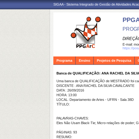
SIGAA - Sistema Integrado de Gestão de Atividades Ac
PPG
PROGR
DIREÇÃ
E-mail:
mon
https://po
Programa
Ensino
Projetos de Pesquisa
Banca de QUALIFICAÇÃO: ANA RACHEL DA SIL
Uma banca de QUALIFICAÇÃO de MESTRADO foi cada
DISCENTE : ANA RACHEL DA SILVA CAVALCANTE
DATA : 26/09/2016
HORA: 13:00
LOCAL: Departamento de Artes - UFRN - Sala 38D
TÍTULO:
PALAVRAS-CHAVES:
Eles Não Usam Black-Tie; Micro-relações de poder; Gi
PÁGINAS: 93
RESUMO: