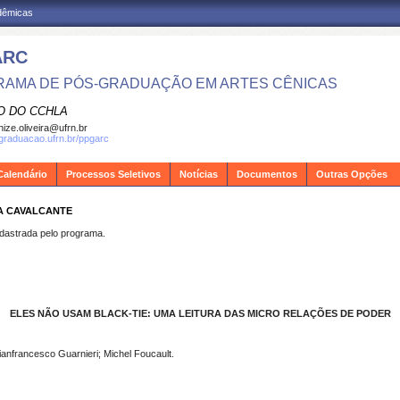
adêmicas
ARC
AMA DE PÓS-GRADUAÇÃO EM ARTES CÊNICAS
O DO CCHLA
ize.oliveira@ufrn.br
sgraduacao.ufrn.br/ppgarc
Calendário
Processos Seletivos
Notícias
Documentos
Outras Opções
VA CAVALCANTE
strada pelo programa.
ELES NÃO USAM BLACK-TIE: UMA LEITURA DAS MICRO RELAÇÕES DE PODER
anfrancesco Guarnieri; Michel Foucault.