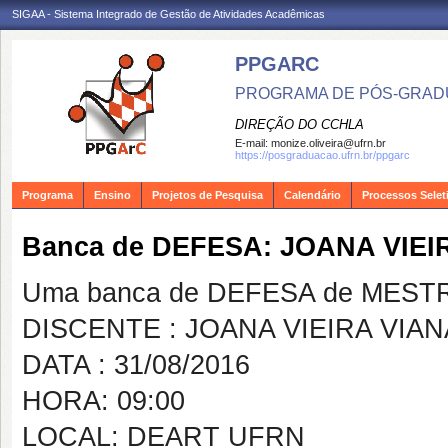
SIGAA - Sistema Integrado de Gestão de Atividades Acadêmicas
PPGARC
PROGRAMA DE PÓS-GRAD
DIREÇÃO DO CCHLA
E-mail:
monize.oliveira@ufrn.br
https://posgraduacao.ufrn.br/ppgarc
Programa
Ensino
Projetos de Pesquisa
Calendário
Processos Selet
Banca de DEFESA: JOANA VIEI
Uma banca de DEFESA de MESTRAD
DISCENTE : JOANA VIEIRA VIAN
DATA : 31/08/2016
HORA: 09:00
LOCAL: DEART UFRN