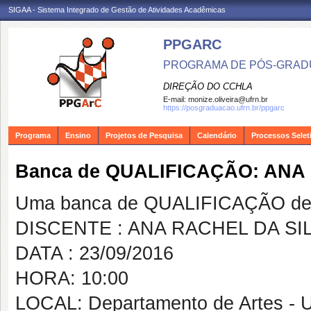
SIGAA - Sistema Integrado de Gestão de Atividades Acadêmicas
PPGARC
PROGRAMA DE PÓS-GRAD
DIREÇÃO DO CCHLA
E-mail:
monize.oliveira@ufrn.br
https://posgraduacao.ufrn.br/ppgarc
Programa
Ensino
Projetos de Pesquisa
Calendário
Processos Selet
Banca de QUALIFICAÇÃO: ANA
Uma banca de QUALIFICAÇÃO de 
DISCENTE : ANA RACHEL DA SI
DATA : 23/09/2016
HORA: 10:00
LOCAL: Departamento de Artes - 