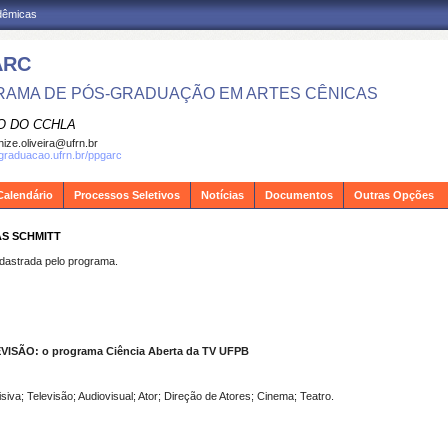
adêmicas
ARC
AMA DE PÓS-GRADUAÇÃO EM ARTES CÊNICAS
O DO CCHLA
ize.oliveira@ufrn.br
sgraduacao.ufrn.br/ppgarc
Calendário
Processos Seletivos
Notícias
Documentos
Outras Opções
AS SCHMITT
strada pelo programa.
SÃO: o programa Ciência Aberta da TV UFPB
siva; Televisão; Audiovisual; Ator; Direção de Atores; Cinema; Teatro.