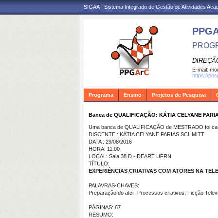
SIGAA - Sistema Integrado de Gestão de Atividades Ac
PPG
PROGR
DIREÇÃ
E-mail:
mon
https://po
Programa
Ensino
Projetos de Pesquisa
Banca de QUALIFICAÇÃO: KÁTIA CELYANE FARI
Uma banca de QUALIFICAÇÃO de MESTRADO foi cada
DISCENTE : KÁTIA CELYANE FARIAS SCHMITT
DATA : 29/08/2016
HORA: 11:00
LOCAL: Sala 38 D - DEART UFRN
TÍTULO:
EXPERIÊNCIAS CRIATIVAS COM ATORES NA TELEVI
PALAVRAS-CHAVES:
Preparação do ator; Processos criativos; Ficção Televi
PÁGINAS: 67
RESUMO: