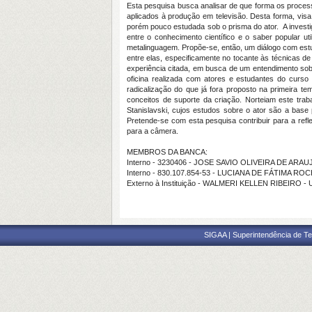
Esta pesquisa busca analisar de que forma os proces
aplicados à produção em televisão. Desta forma, visa
porém pouco estudada sob o prisma do ator. A investi
entre o conhecimento científico e o saber popular ut
metalinguagem. Propõe-se, então, um diálogo com estu
entre elas, especificamente no tocante às técnicas d
experiência citada, em busca de um entendimento sobr
oficina realizada com atores e estudantes do curs
radicalização do que já fora proposto na primeira t
conceitos de suporte da criação. Norteiam este trab
Stanislavski, cujos estudos sobre o ator são a base 
Pretende-se com esta pesquisa contribuir para a ref
para a câmera.
MEMBROS DA BANCA:
Interno - 3230406 - JOSE SAVIO OLIVEIRA DE ARAU
Interno - 830.107.854-53 - LUCIANA DE FÁTIMA R
Externo à Instituição - WALMERI KELLEN RIBEIRO -
SIGAA | Superintendência de Te