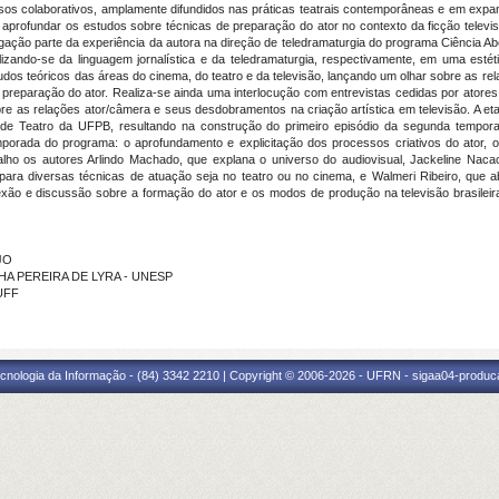
sos colaborativos, amplamente difundidos nas práticas teatrais contemporâneas e em expan
 aprofundar os estudos sobre técnicas de preparação do ator no contexto da ficção televi
gação parte da experiência da autora na direção de teledramaturgia do programa Ciência Ab
ilizando-se da linguagem jornalística e da teledramaturgia, respectivamente, em uma estéti
dos teóricos das áreas do cinema, do teatro e da televisão, lançando um olhar sobre as re
e preparação do ator. Realiza-se ainda uma interlocução com entrevistas cedidas por atores
e as relações ator/câmera e seus desdobramentos na criação artística em televisão. A et
o de Teatro da UFPB, resultando na construção do primeiro episódio da segunda tempor
emporada do programa: o aprofundamento e explicitação dos processos criativos do ator,
alho os autores Arlindo Machado, que explana o universo do audiovisual, Jackeline Nac
para diversas técnicas de atuação seja no teatro ou no cinema, e Walmeri Ribeiro, que a
lexão e discussão sobre a formação do ator e os modos de produção na televisão brasileir
JO
OCHA PEREIRA DE LYRA - UNESP
 UFF
cnologia da Informação - (84) 3342 2210 | Copyright © 2006-2026 - UFRN - sigaa04-produca