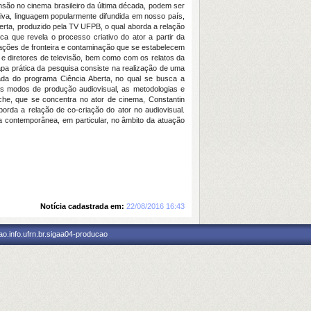
são no cinema brasileiro da última década, podem ser
siva, linguagem popularmente difundida em nosso país,
erta, produzido pela TV UFPB, o qual aborda a relação
ca que revela o processo criativo do ator a partir da
lações de fronteira e contaminação que se estabelecem
 e diretores de televisão, bem como com os relatos da
apa prática da pesquisa consiste na realização de uma
ada do programa Ciência Aberta, no qual se busca a
 os modos de produção audiovisual, as metodologias e
ache, que se concentra no ator de cinema, Constantin
borda a relação de co-criação do ator no audiovisual.
a contemporânea, em particular, no âmbito da atuação
Notícia cadastrada em:
22/08/2016 16:43
o.info.ufrn.br.sigaa04-producao