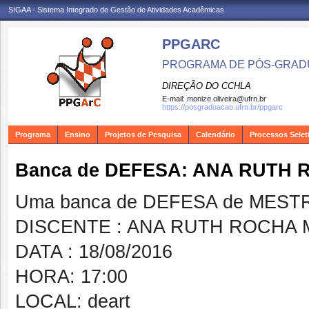
SIGAA - Sistema Integrado de Gestão de Atividades Acadêmicas
PPGARC
PROGRAMA DE PÓS-GRAD
DIREÇÃO DO CCHLA
E-mail:
monize.oliveira@ufrn.br
https://posgraduacao.ufrn.br/ppgarc
Programa
Ensino
Projetos de Pesquisa
Calendário
Processos Selet
Banca de DEFESA: ANA RUTH 
Uma banca de DEFESA de MESTRAD
DISCENTE : ANA RUTH ROCHA 
DATA : 18/08/2016
HORA: 17:00
LOCAL: deart