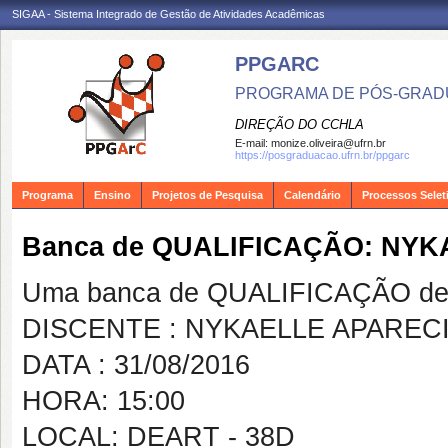
SIGAA - Sistema Integrado de Gestão de Atividades Acadêmicas
PPGARC
PROGRAMA DE PÓS-GRAD
DIREÇÃO DO CCHLA
E-mail:
monize.oliveira@ufrn.br
https://posgraduacao.ufrn.br/ppgarc
Programa
Ensino
Projetos de Pesquisa
Calendário
Processos Selet
Banca de QUALIFICAÇÃO: NY
Uma banca de QUALIFICAÇÃO de 
DISCENTE : NYKAELLE APAREC
DATA : 31/08/2016
HORA: 15:00
LOCAL: DEART - 38D