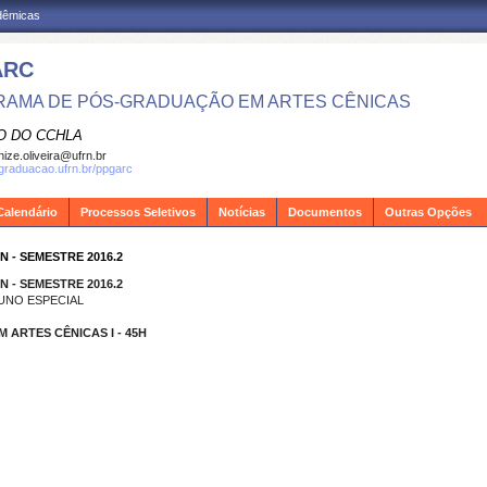
adêmicas
ARC
AMA DE PÓS-GRADUAÇÃO EM ARTES CÊNICAS
O DO CCHLA
ize.oliveira@ufrn.br
sgraduacao.ufrn.br/ppgarc
Calendário
Processos Seletivos
Notícias
Documentos
Outras Opções
 - SEMESTRE 2016.2
 - SEMESTRE 2016.2
UNO ESPECIAL
 ARTES CÊNICAS I - 45H