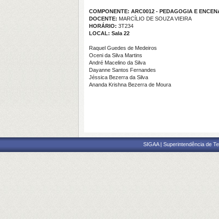
COMPONENTE: ARC0012 - PEDAGOGIA E ENCENA
DOCENTE:
MARCÍLIO DE SOUZA VIEIRA
HORÁRIO:
3T234
LOCAL: Sala 22
Raquel Guedes de Medeiros
Oceni da Silva Martins
André Macelino da Silva
Dayanne Santos Fernandes
Jéssica Bezerra da Silva
Ananda Krishna Bezerra de Moura
SIGAA | Superintendência de Te