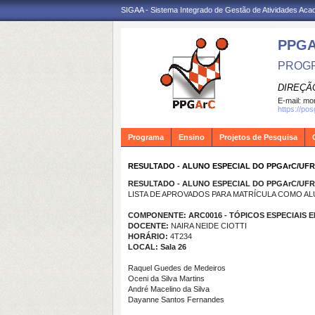
SIGAA - Sistema Integrado de Gestão de Atividades Ac
PPG
PROGR
DIREÇÃ
E-mail:
mon
https://po
Programa
Ensino
Projetos de Pesquisa
RESULTADO - ALUNO ESPECIAL DO PPGArC/UFRN
RESULTADO - ALUNO ESPECIAL DO PPGArC/UFRN
LISTA DE APROVADOS PARA MATRÍCULA COMO AL
COMPONENTE: ARC0016 - TÓPICOS ESPECIAIS EM
DOCENTE:
NAIRA NEIDE CIOTTI
HORÁRIO:
4T234
LOCAL: Sala 26
Raquel Guedes de Medeiros
Oceni da Silva Martins
André Macelino da Silva
Dayanne Santos Fernandes